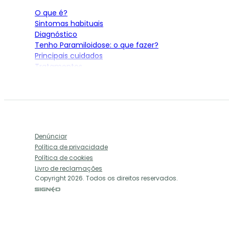
O que é?
Sintomas habituais
Diagnóstico
Tenho Paramiloidose: o que fazer?
Principais cuidados
Tratamentos
Ensaios em curso
Prof. Doutor Corino Andrade
A Associação
Quem somos
Denúnciar
Missão e objetivos
Política de privacidade
História da APP
Política de cookies
Órgãos diretivos
Livro de reclamações
Dia Nacional de Luta contra a Paramiloidose
Copyright 2026. Todos os direitos reservados.
Como ajudar
Torne-se sócio