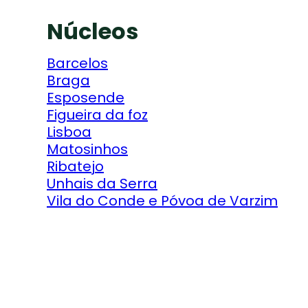
Donativo
Consignação IRS
Núcleos
Barcelos
Braga
Esposende
Figueira da foz
Lisboa
Matosinhos
Ribatejo
Unhais da Serra
Vila do Conde e Póvoa de Varzim