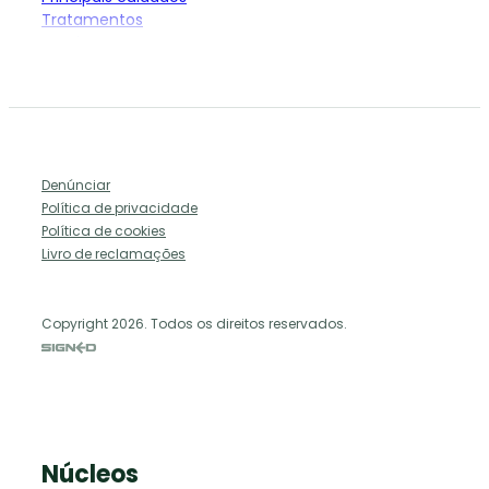
Tratamentos
Ensaios em curso
Prof. Doutor Corino Andrade
A Associação
Quem somos
Denúnciar
Missão e objetivos
Política de privacidade
História da APP
Política de cookies
Órgãos diretivos
Livro de reclamações
Dia Nacional de Luta contra a Paramiloidose
Como ajudar
Copyright 2026. Todos os direitos reservados.
Torne-se sócio
Donativo
Consignação IRS
Núcleos